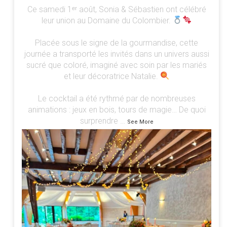
Ce samedi 1ᵉʳ août, Sonia & Sébastien ont célébré
leur union au Domaine du Colombier.
Placée sous le signe de la gourmandise, cette
journée a transporté les invités dans un univers aussi
sucré que coloré, imaginé avec soin par les mariés
et leur décoratrice Natalie.
Le cocktail a été rythmé par de nombreuses
animations : jeux en bois, tours de magie… De quoi
surprendre
…
See More