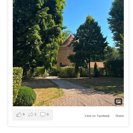
9
2
0
View on Facebook
·
Share