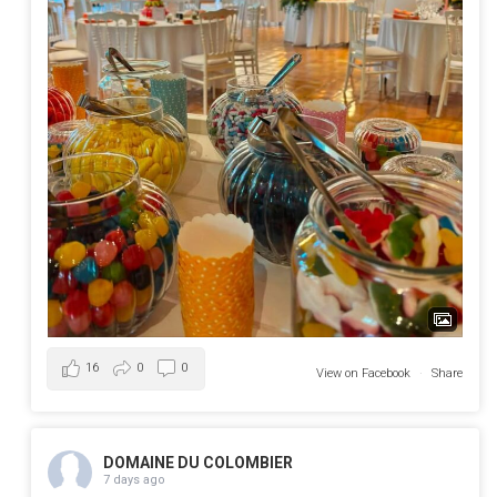
16
0
0
View on Facebook
·
Share
DOMAINE DU COLOMBIER
7 days ago