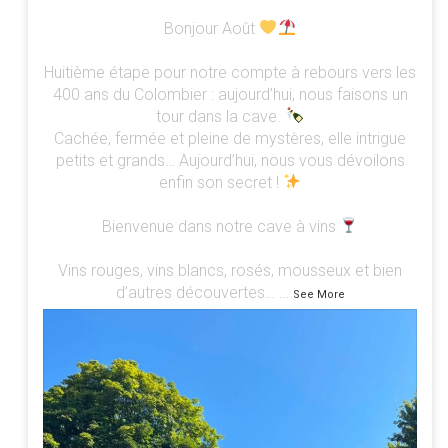
Bonjour Août
Huitième étape pour notre compte à rebours vers les
400 ans du Colombier : aujourd’hui, nous faisons un
tour dans la cave.
Cachée, fermée et pleine de mystères, elle intrigue
petits et grands… Aujourd’hui, nous vous dévoilons
enfin son secret !
Bienvenue dans notre cave à vins
Vins rouges, vins blancs, rosés, mousseux et bien
d’autres découvertes…
…
See More